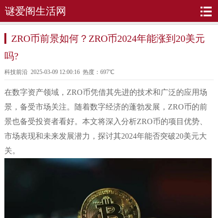
谜爱阁生活网
ZRO币前景如何？ZRO币2024年能涨到20美元
吗?
科技前沿
2025-03-09 12:00:16 热度：697℃
在数字资产领域，ZRO币凭借其先进的技术和广泛的应用场
景，备受市场关注。随着数字经济的蓬勃发展，ZRO币的前
景也备受投资者看好。本文将深入分析ZRO币的项目优势、
市场表现和未来发展潜力，探讨其2024年能否突破20美元大
关。