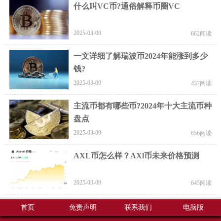
什么叫VC币?通俗解释币圈VC
2025-03-09
662阅读
一文详细了解瑞波币2024年能涨到多少
钱?
2025-03-09
437阅读
主流币都有哪些币?2024年十大主流币种
盘点
2025-03-09
656阅读
AXL币怎么样？AXl币未来价格预测
2025-03-09
645阅读
首页
免责声明
联系我们
电脑版