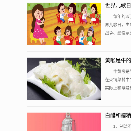
世界儿歌日
每年的3
界儿歌日，由
战争、建设家园
黄喉是牛的
牛黄喉是
在火锅菜肴中
实际上和喉没有
白醋和醋精
1、制法