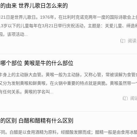
的由来 世界儿歌日怎么来的
月21日是世界儿歌日。1976年，在比利时克诺克两年一度的国际诗歌会上
13岁以下的儿童每年在3月21日举行庆祝活动，主题是：关爱儿童、缔造
，该项活动...
阅读:
哪个部位 黄喉是牛的什么部位
牛身上的主动脉大血管。黄喉一般为主动脉，又称心管，常被误解为食管
又分为发制黄喉和鲜黄喉，在火锅中重要的特点就是爽脆。黄喉虽然带一
任何关系。黄喉的学名叫...
阅读
的区别 白醋和醋精有什么区别
不同。白醋是以食用酒精为原料，经醋酸发酵而成；醋精一般是由食用冰