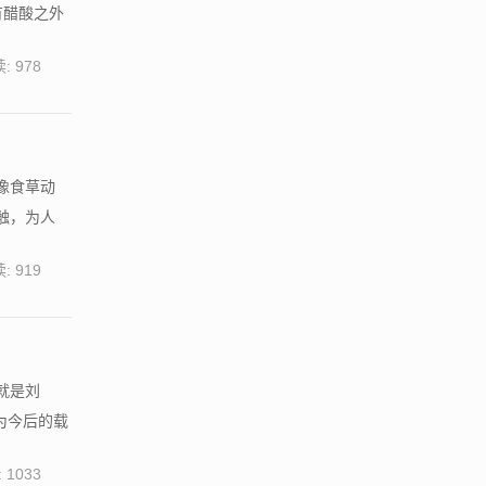
有醋酸之外
: 978
像食草动
触，为人
: 919
就是刘
为今后的载
 1033