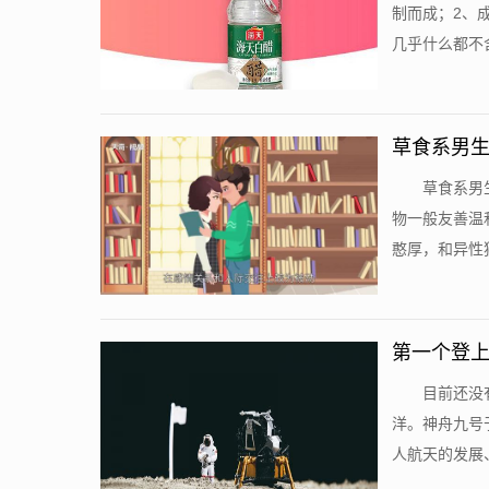
制而成；2、
几乎什么都不含
草食系男生
草食系男
物一般友善温
憨厚，和异性独
第一个登上
目前还没
洋。神舟九号
人航天的发展、