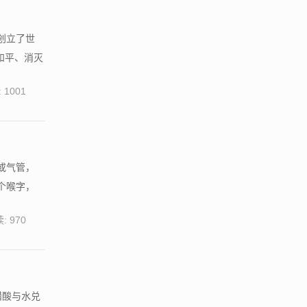
创立了世
和平、消灭
 1001
或气管，
个喉字，
: 970
醋酸与水兑