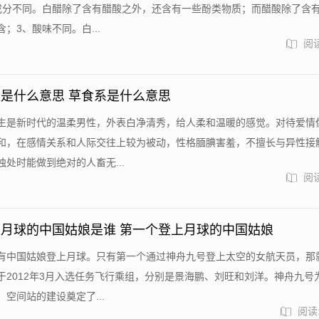
成分不同。白醋除了含有醋酸之外，还含有一些酚类物质；而醋酸除了含
；3、酸味不同。白...
阅读
是什么意思 草食系是什么意思
生是新时代的温柔男性，外表白净清秀，给人柔和温暖的感觉。对待爱情
和，在感情关系和人际交往上较为被动，性格腼腆害羞，不擅长与异性接
处时能做到绝对的人畜无...
阅读
月球的中国姑娘是谁 第一个登上月球的中国姑娘
有中国姑娘登上月球。只有第一个通过神舟九号登上太空的女航天员，那
于2012年3月入选任务飞行乘组，分别是景海鹏、刘旺和刘洋。神舟九号
空间站的建设奠定了...
阅读: